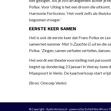
niet gelogen. ‘Als je zo’n arrangement achter je he
Pollux. Voor Uiting is het een droom die uitkomt
Harmonie Fortissimo. ‘Het voelt zelfs als thuisk
begonnen vroeger.’
EERSTE KEER SAMEN
Het is ook de eerste keer dat Frans Pollux en Lex
samen het nummer
Met ’n Zaachte G uit
en die s
Pollux. ‘Zingen, samen verhalen vertellen, dansen. A
Het wordt een theatervoorstelling met persoonli
begint op donderdag 23 januari in Venray, twee 
Maaspoort in Venlo. De kaartverkoop start vrij
(Bron: Omroep Venlo)
© Copyright - Radio Venloosch -
powered by Enfold WordPress 