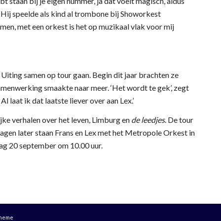
bt staan bij je eigen nummer, ja dat voelt magisch’, aldus
. Hij speelde als kind al trombone bij Showorkest
omen, met een orkest is het op muzikaal vlak voor mij
 Uiting samen op tour gaan. Begin dit jaar brachten ze
amenwerking smaakte naar meer. ‘Het wordt te gek’, zegt
l laat ik dat laatste liever over aan Lex.’
jke verhalen over het leven, Limburg en
de leedjes
. De tour
dagen later staan Frans en Lex met het Metropole Orkest in
dag 20 september om 10.00 uur.
Theme