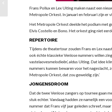
Leedjesaovend zien
Frans Pollux en Lex Uiting maken naast een nie
bekind!
Metropole Orkest. In januari en februari zijn er 
Het Metropole Orkest deelde het podium met gro
Elvis Costello en Bono. Het orkest ging niet eer
REPERTOIRE
Tijdens de theatertour zouden Frans en Lex naas
ook échte klassieke Venlose nummers willen zin
vastelaovesmelodieën’, aldus Uiting. Dat idee klin
nummers kunnen bewaren voor het nageslacht, z
Metropole Orkest, dat zou geweldig zijn.’
JONGENSDROOM
Dat de twee Venlose zangers op tournee gaan me
stuk echter. Vandaag hadden ze namelijk een vo
nummer dat Frans vijf jaar geleden schreef, maar