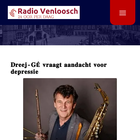
𝐃𝐫𝐞𝐞𝐣-𝐆É 𝐯𝐫𝐚𝐚𝐠𝐭 𝐚𝐚𝐧𝐝𝐚𝐜𝐡𝐭 𝐯𝐨𝐨𝐫
𝐝𝐞𝐩𝐫𝐞𝐬𝐬𝐢𝐞