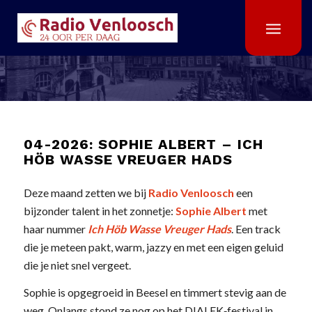
04-2026: SOPHIE ALBERT – ICH
HÖB WASSE VREUGER HADS
Deze maand zetten we bij
Radio Venloosch
een
bijzonder talent in het zonnetje:
Sophie Albert
met
haar nummer
Ich Höb Wasse Vreuger Hads
. Een track
die je meteen pakt, warm, jazzy en met een eigen geluid
die je niet snel vergeet.
Sophie is opgegroeid in Beesel en timmert stevig aan de
weg. Onlangs stond ze nog op het DIALEK‑festival in