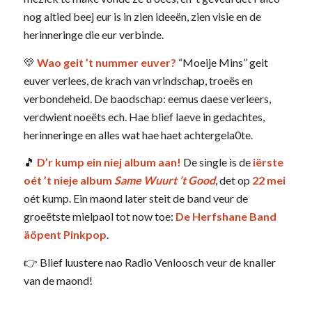
nog altied beej eur is in zien ideeën, zien visie en de
herinneringe die eur verbinde.
💛
Wao geit ’t nummer euver?
“Moeije Mins” geit
euver verlees, de krach van vrindschap, troeës en
verbondeheid. De baodschap: eemus daese verleers,
verdwient noeëts ech. Hae blief laeve in gedachtes,
herinneringe en alles wat hae haet achtergela0te.
🎵
D’r kump ein niej album aan!
De single is de
iërste
oét ’t nieje album
Same Wuurt ’t Good
, det op
22 mei
oét kump. Ein maond later steit de band veur de
groeëtste mielpaol tot now toe:
De Herfshane Band
äöpent Pinkpop
.
👉 Blief luustere nao Radio Venloosch veur de knaller
van de maond!