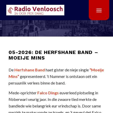
05-2026: DE HERFSHANE BAND –
MOEIJE MINS
De
Herfshane Band
haet gister de nieje single
“Moeije
Mins”
gepresenteerd. ’t Nummer is ontstaon oét ein
persuunlik verlees binne de band.
Mede-oprichter
Falco Dings
euverleed plotseling in
fibberwari veurig jaor. In die zwaore tied merkte de
bandlede wie belangriek eur vrindschap is. Door same
meziék te make vonde ze troeës, en ’t geveul det Falco