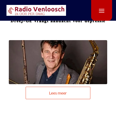
UNCATEGORIZED
𝐃𝐫𝐞𝐞𝐣-𝐆É 𝐯𝐫𝐚𝐚𝐠𝐭 𝐚𝐚𝐧𝐝𝐚𝐜𝐡𝐭 𝐯𝐨𝐨𝐫 𝐝𝐞𝐩𝐫𝐞𝐬𝐬𝐢𝐞
Lees meer