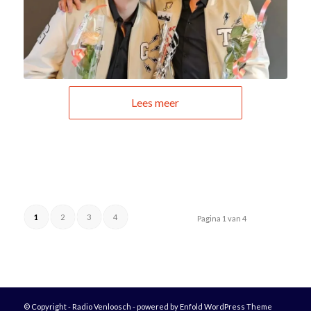
Lees meer
1
2
3
4
Pagina 1 van 4
© Copyright - Radio Venloosch -
powered by Enfold WordPress Theme